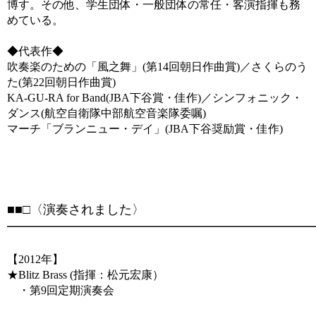
博す。その他、学生団体・一般団体の常任・客演指揮も務
めている。
◆代表作◆
吹奏楽のための「風之舞」(第14回朝日作曲賞)／さくらのう
た(第22回朝日作曲賞)
KA-GU-RA for Band(JBA下谷賞・佳作)／シンフォニック・
ダンス(航空自衛隊中部航空音楽隊委嘱)
マーチ「ブランニュー・デイ」(JBA下谷奨励賞・佳作)
■■□〈演奏されました〉
━━━━━━━━━━━━━━━━━━━━━━━━━
【2012年】
★Blitz Brass (指揮：松元宏康）
・第9回定期演奏会