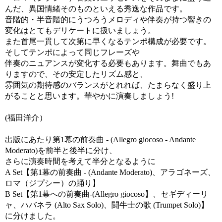
んだ、異国情緒そのものといえる秀逸な作品です。
音階的・半音階的にうつろうメロディや伴奏が持つ響きの
変化はとてもデリケートに扱いましょう。
また首尾一貫して次第に早くなるテンポ構成が必要です。
そしてテンポによって同じフレーズや
伴奏のニュアンスが変化する必要もあります。舞曲でもあ
りますので、その安定したリズム感と、
雰囲気の期待感のバランスがとれれば、たまらなく盛り上
がることと思います。華やかに演奏しましょう!
(福田洋介）
出版にあたり第1幕の前奏曲 - (Allegro giocoso - Andante
Moderato)を前半と後半に分け、
さらに演奏時間を考えて半分となるように
A Set【第1幕の前奏曲 - (Andante Moderato)、アラゴネーズ、
ロマ（ジプシー）の踊り】
B Set【第1幕への前奏曲-(Allegro giocoso】、セギディーリ
ャ、ハバネラ (Alto Sax Solo)、闘牛士の歌 (Trumpet Solo)】
に分けました。