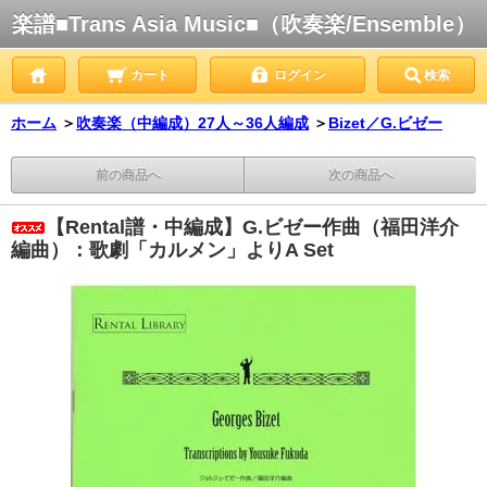
楽譜■Trans Asia Music■（吹奏楽/Ensemble）
カート
ログイン
検索
ホーム
＞
吹奏楽（中編成）27人～36人編成
＞
Bizet／G.ビゼー
前の商品へ
次の商品へ
【Rental譜・中編成】G.ビゼー作曲（福田洋介
編曲）：歌劇「カルメン」よりA Set