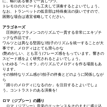
に、幅のある響きで一貫しつつ、
トレモロのスピードも工夫して演奏するとよいでしょう。
なお、トランペットの低音部は特殊奏法の扱いですので、
困難な場合は適宜省略してください。
アラゴネーズ
圧倒的なフラメンコのリズムで一貫する非常にエキゾチ
ックな作品です。
ワルツとは異なる堅固な3拍子のリズムを統一することが大
事です。メロディはとても滑らかな
(艶めかしい、とも言う)フレーズ感をもっています。響きの
スピード感をよく研究されるとよいでしょう。
いわゆる「ヘミオラ」のリズムでメロディを作る場面もあ
ります。
その独特なリズム感が3拍子の伴奏とどのように関係しなが
ら
「踊りのメロディになるのか」を注目するとよいでしょ
う。コントラストのある演奏を!
ロマ（ジプシー）の踊り
ロマ（ジプシー）音楽のエッセンスをそのままに盛り込