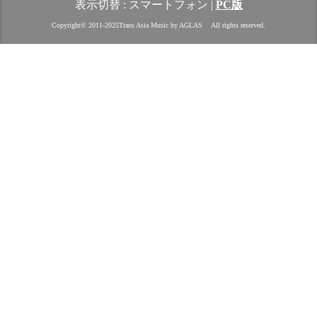
表示切替 :
スマートフォン
|
PC版
Copyright© 2011‐2025Trans Asia Music by AGLAS All rights reserved.