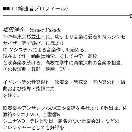
■■□〈編曲者プロフィール〉
━━━━━━━━━━━━━━━━━━━━━━━━□
福田洋介 Yosuke Fukuda
1975年東京杉並生まれ。幼少より音楽に愛着を持ちシンセ
サイザー等で遊び、11歳より
DTMシステムによる音楽作りを始める。
現在まで作・編曲は独学。そして中学、高校
と吹奏楽を続ける。高校在学中に商業演劇の音楽を担当。
その後演劇・舞踊・映画・TV・
イベント等の音楽製作、吹奏楽・管弦楽・室内楽の作・編
曲および指導・指揮に力
を注ぐ。
吹奏楽やアンサンブルのCDや楽譜を各社より多数出版。佐
渡裕&シエナWO、金聖響&
シエナWO、テレビ朝日「題名のない音楽会21」などの
アレンジャーとしても好評を