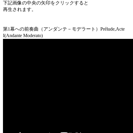
下記画像の中央の矢印をクリックすると
再生されます。
第1幕への前奏曲（アンダンテ－モデラート）Prélude,Acte
I(Andante Moderato)