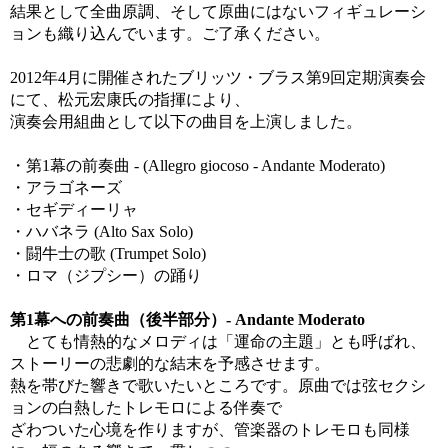
結果として全曲原調、そして原曲にはないフィギュレーシ
ョンも織り込んでいます。ご了承ください。
2012年4月に開催されたブリッツ・ブラス第9回定期演奏会
にて、松元宏康氏の指揮により、
演奏会用組曲として以下の曲目を上演しました。
・第1幕の前奏曲 - (Allegro giocoso - Andante Moderato)
・アラゴネーズ
・セギディーリャ
・ハバネラ (Alto Sax Solo)
・闘牛士の歌 (Trumpet Solo)
・ロマ（ジプシー）の踊り
第1幕への前奏曲（後半部分）- Andante Moderato
とても情熱的なメロディは「運命の主題」とも呼ばれ、
ストーリーの悲劇的な結末を予感させます。
熱を帯びた響きで歌いたいところです。原曲では弦セクシ
ョンの白熱したトレモロによる伴奏で
ざわついた心境を作りますが、管楽器のトレモロも同様