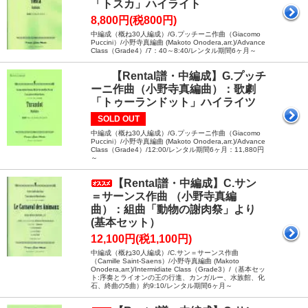
「トスカ」ハイライト
8,800円(税800円)
中編成（概ね30人編成）/G.プッチーニ作曲（Giacomo
Puccini）/小野寺真編曲 (Makoto Onodera,arr.)/Advance
Class（Grade4）/7：40～8:40/レンタル期間6ヶ月～
【Rental譜・中編成】G.プッチ
ーニ作曲（小野寺真編曲）：歌劇
「トゥーランドット」ハイライツ
SOLD OUT
中編成（概ね30人編成）/G.プッチーニ作曲（Giacomo
Puccini）/小野寺真編曲 (Makoto Onodera,arr.)/Advance
Class（Grade4）/12:00/レンタル期間6ヶ月：11,880円
～
【Rental譜・中編成】C.サン
＝サーンス作曲 （小野寺真編
曲）：組曲「動物の謝肉祭」より
(基本セット）
12,100円(税1,100円)
中編成（概ね30人編成）/C.サン＝サーンス作曲
（Camille Saint-Saens）/小野寺真編曲 (Makoto
Onodera,arr.)/Intermidiate Class（Grade3）/（基本セッ
ト:序奏とライオンの王の行進、カンガルー、水族館、化
石、終曲の5曲）約9:10/レンタル期間6ヶ月～