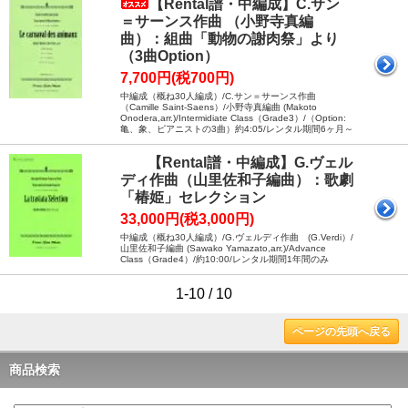
【Rental譜・中編成】C.サン
＝サーンス作曲 （小野寺真編
曲）：組曲「動物の謝肉祭」より
（3曲Option）
7,700円(税700円)
中編成（概ね30人編成）/C.サン＝サーンス作曲
（Camille Saint-Saens）/小野寺真編曲 (Makoto
Onodera,arr.)/Intermidiate Class（Grade3）/（Option:
亀、象、ピアニストの3曲）約4:05/レンタル期間6ヶ月～
【Rental譜・中編成】G.ヴェル
ディ作曲（山里佐和子編曲）：歌劇
「椿姫」セレクション
33,000円(税3,000円)
中編成（概ね30人編成）/G.ヴェルディ作曲 (G.Verdi）/
山里佐和子編曲 (Sawako Yamazato,arr.)/Advance
Class（Grade4）/約10:00/レンタル期間1年間のみ
1-10 / 10
ページの先頭へ戻る
商品検索