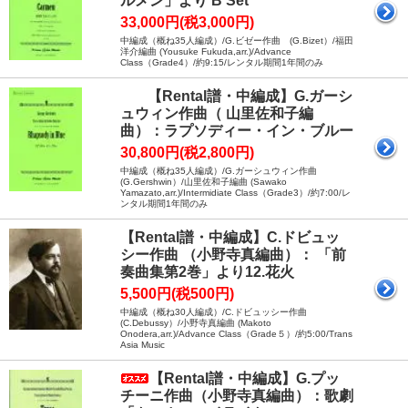
ルメン」より B Set
33,000円(税3,000円)
中編成（概ね35人編成）/G.ビゼー作曲 (G.Bizet）/福田
洋介編曲 (Yousuke Fukuda,arr.)/Advance
Class（Grade4）/約9:15/レンタル期間1年間のみ
【Rental譜・中編成】G.ガーシ
ュウィン作曲（ 山里佐和子編
曲）：ラプソディー・イン・ブルー
30,800円(税2,800円)
中編成（概ね35人編成）/G.ガーシュウィン作曲
(G.Gershwin）/山里佐和子編曲 (Sawako
Yamazato,arr.)/Intermidiate Class（Grade3）/約7:00/レ
ンタル期間1年間のみ
【Rental譜・中編成】C.ドビュッ
シー作曲 （小野寺真編曲）： 「前
奏曲集第2巻」より12.花火
5,500円(税500円)
中編成（概ね30人編成）/C.ドビュッシー作曲
(C.Debussy）/小野寺真編曲 (Makoto
Onodera,arr.)/Advance Class（Grade５）/約5:00/Trans
Asia Music
【Rental譜・中編成】G.プッ
チーニ作曲（小野寺真編曲）：歌劇