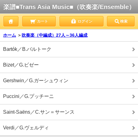
楽譜■Trans Asia Music■（吹奏楽/Ensemble）
カート
ログイン
検索
ホーム
＞
吹奏楽（中編成）27人～36人編成
Bartók／B.バルトーク
Bizet／G.ビゼー
Gershwin／G.ガーシュウィン
Puccini／G.プッチーニ
Saint-Saëns／C.サン＝サーンス
Verdi／G.ヴェルディ