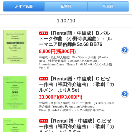
おすすめ順
価格順
新着順
1-10 / 10
【Rental譜・中編成】B.バル
トーク作曲 （小野寺真編曲）： ル
ーマニア民俗舞曲Sz.68 BB76
8,800円(税800円)
中編成（概ね30人編成）/B.バルトーク作曲（Bartók
Béla）/小野寺真編曲（Makoto Onodera,arr.)
/Intermidiate Class（Grade3）/6:20～6:40/レンタル期
間6ヶ月～
【Rental譜・中編成】G.ビゼ
ー作曲（福田洋介編曲）：歌劇「カ
ルメン」よりA Set
33,000円(税3,000円)
中編成（概ね35人編成）/G.ビゼー作曲 (G.Bizet）/福田
洋介編曲 (Yousuke Fukuda,arr.)/Advance
Class（Grade4）/約8:30/レンタル期間1年間のみ
【Rental 譜・中編成】G.ビゼ
ー作曲（福田洋介編曲）：歌劇「カ