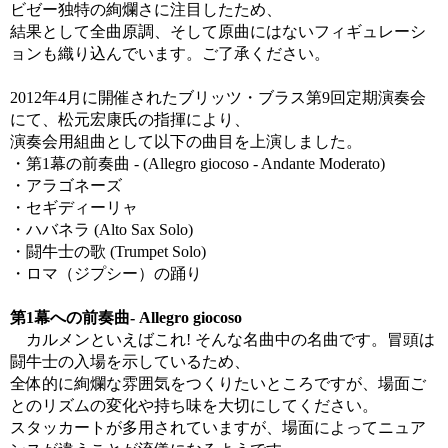
ビゼー独特の絢爛さに注目したため、
結果として全曲原調、そして原曲にはないフィギュレーシ
ョンも織り込んでいます。ご了承ください。
2012年4月に開催されたブリッツ・ブラス第9回定期演奏会
にて、松元宏康氏の指揮により、
演奏会用組曲として以下の曲目を上演しました。
・第1幕の前奏曲 - (Allegro giocoso - Andante Moderato)
・アラゴネーズ
・セギディーリャ
・ハバネラ (Alto Sax Solo)
・闘牛士の歌 (Trumpet Solo)
・ロマ（ジプシー）の踊り
第1幕への前奏曲- Allegro giocoso
カルメンといえばこれ! そんな名曲中の名曲です。冒頭は
闘牛士の入場を示しているため、
全体的に絢爛な雰囲気をつくりたいところですが、場面ご
とのリズムの変化や持ち味を大切にしてください。
スタッカートが多用されていますが、場面によってニュア