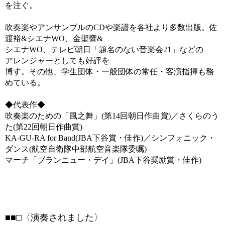
を注ぐ。
吹奏楽やアンサンブルのCDや楽譜を各社より多数出版。佐
渡裕&シエナWO、金聖響&
シエナWO、テレビ朝日「題名のない音楽会21」などの
アレンジャーとしても好評を
博す。その他、学生団体・一般団体の常任・客演指揮も務
めている。
◆代表作◆
吹奏楽のための「風之舞」(第14回朝日作曲賞)／さくらのう
た(第22回朝日作曲賞)
KA-GU-RA for Band(JBA下谷賞・佳作)／シンフォニック・
ダンス(航空自衛隊中部航空音楽隊委嘱)
マーチ「ブランニュー・デイ」(JBA下谷奨励賞・佳作)
■■□〈演奏されました〉