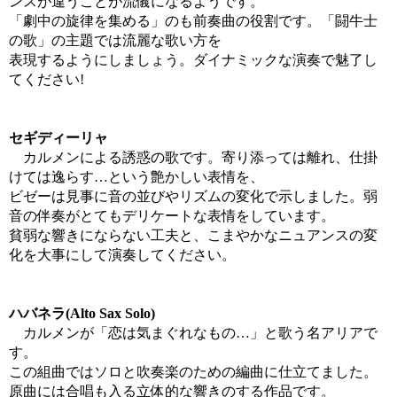
ンスが違うことが流儀になるようです。
「劇中の旋律を集める」のも前奏曲の役割です。「闘牛士
の歌」の主題では流麗な歌い方を
表現するようにしましょう。ダイナミックな演奏で魅了し
てください!
セギディーリャ
カルメンによる誘惑の歌です。寄り添っては離れ、仕掛
けては逸らす…という艶かしい表情を、
ビゼーは見事に音の並びやリズムの変化で示しました。弱
音の伴奏がとてもデリケートな表情をしています。
貧弱な響きにならない工夫と、こまやかなニュアンスの変
化を大事にして演奏してください。
ハバネラ(Alto Sax Solo)
カルメンが「恋は気まぐれなもの…」と歌う名アリアで
す。
この組曲ではソロと吹奏楽のための編曲に仕立てました。
原曲には合唱も入る立体的な響きのする作品です。