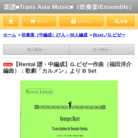
楽譜■Trans Asia Music■（吹奏楽/Ensemble）
カート
ログイン
検索
ホーム
＞
吹奏楽（中編成）27人～36人編成
＞
Bizet／G.ビゼー
前の商品へ
次の商品へ
【Rental 譜・中編成】G.ビゼー作曲（福田洋介
編曲）：歌劇「カルメン」より B Set