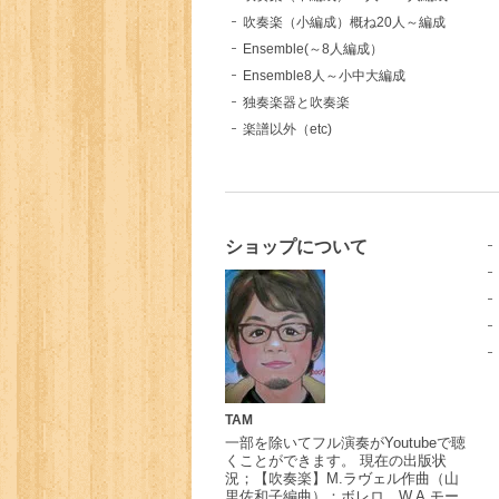
吹奏楽（小編成）概ね20人～編成
Ensemble(～8人編成）
Ensemble8人～小中大編成
独奏楽器と吹奏楽
楽譜以外（etc)
ショップについて
TAM
一部を除いてフル演奏がYoutubeで聴
くことができます。 現在の出版状
況；【吹奏楽】M.ラヴェル作曲（山
里佐和子編曲）：ボレロ、W.A.モー