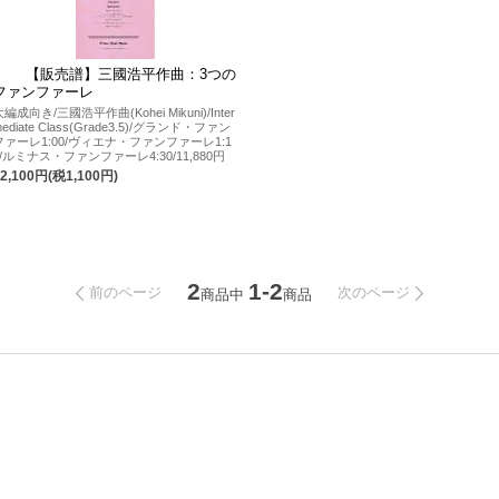
【販売譜】三國浩平作曲：3つの
ファンファーレ
大編成向き/三國浩平作曲(Kohei Mikuni)/Inter
mediate Class(Grade3.5)/グランド・ファン
ファーレ1:00/ヴィエナ・ファンファーレ1:1
0/ルミナス・ファンファーレ4:30/11,880円
12,100円(税1,100円)
2
1-2
前のページ
次のページ
商品中
商品