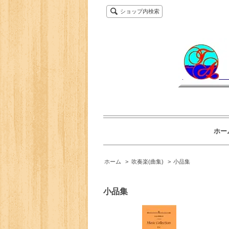
ショップ内検索
ホー
ホーム
>
吹奏楽(曲集)
>
小品集
小品集