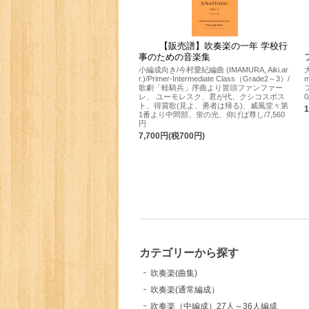
【販売譜】吹奏楽の一年 学校行
事のための音楽集
小編成向き/今村愛紀編曲 (IMAMURA, Aiki.ar
r.)/Primer‐Intermediate Class（Grade2～3）/
歌劇「軽騎兵」序曲より冒頭ファンファー
レ、 ユーモレスク、君が代、クシコスポス
ト、得賞歌(見よ、勇者は帰る)、威風堂々第
1番より中間部、蛍の光、仰げば尊し/7,560
円
7,700円(税700円)
カテゴリーから探す
吹奏楽(曲集)
吹奏楽(通常編成）
吹奏楽（中編成）27人～36人編成