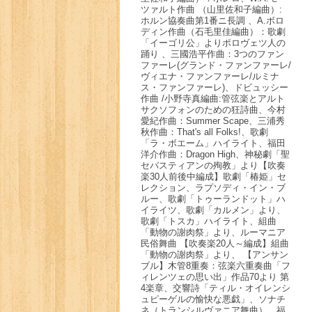
ツァルト作曲 （山里佐和子編曲）:
ホルン協奏曲第1番ニ長調 、A.ボロ
ディン作曲（石毛里佳編曲）：歌劇
「イーゴリ公」よりポロヴェツ人の
踊り 、三國浩平作曲：3つのファン
ファーレ(グランド・ファンファーレ/
ヴィエナ・ファンファーレ/ルミナ
ス・ファンファーレ)、ドビュッシー
作曲 /小野寺真編曲:管弦楽とアルト
サクソフォンのための狂詩曲、今村
愛紀作曲：Summer Scape、三浦秀
秋作曲：That's all Folks!、歌劇
「ラ・ボエーム」ハイライト、福田
洋介作曲：Dragon High、神秘劇「聖
セバスティアンの殉教」より【吹奏
楽30人前後中編成】歌劇「椿姫」セ
レクション、ラプソディ・イン・ブ
ルー、歌劇「トゥーランドット」ハ
イライツ、歌劇「カルメン」より、
歌劇「トスカ」ハイライト、組曲
「動物の謝肉祭」より、ルーマニア
民俗舞曲 【吹奏楽20人～編成】組曲
「動物の謝肉祭」より、 【アンサン
ブル】木管8重奏：弦楽六重奏曲「フ
ィレンツェの思い出」作品70より 第
4楽章、交響詩「ティル・オイレンシ
ュピーゲルの愉快な悪戯」、ソナチ
ネ（トランシルヴァニア舞曲）、福